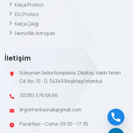
Kalça Protezi
Diz Protezi
Kalça Çıkığı
Hemofilik Artropati
İletişim
Süleyman Seba Kompleksi, Dikilitaş, Hakkı Yeten
Cd. No: 10 - D, 34349 Beşiktaş/İstanbul
(0536) 576 66 66
drgokhankaynak@gmail.com
Pazartesi – Cuma: 09:00 – 17:30