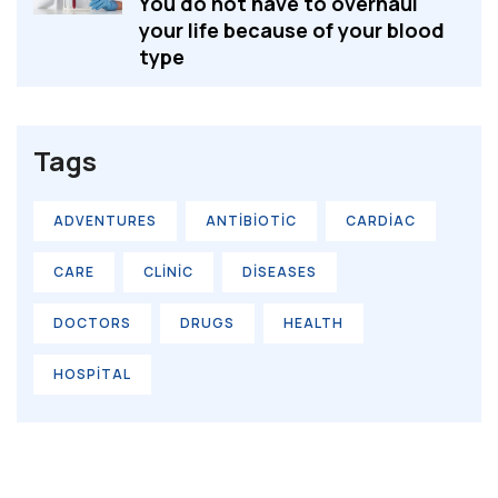
You do not have to overhaul
your life because of your blood
type
Tags
ADVENTURES
ANTIBIOTIC
CARDIAC
CARE
CLINIC
DISEASES
DOCTORS
DRUGS
HEALTH
HOSPITAL