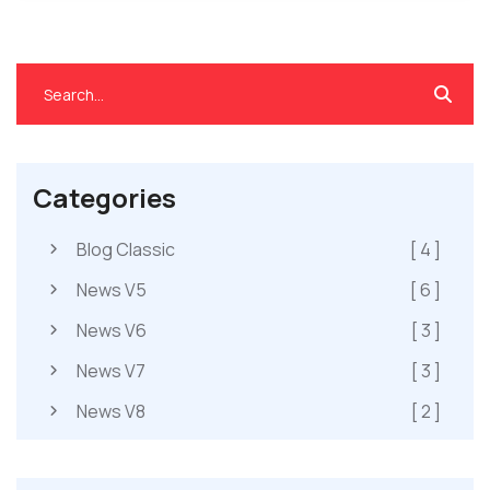
Categories
Blog Classic
[ 4 ]
News V5
[ 6 ]
News V6
[ 3 ]
News V7
[ 3 ]
News V8
[ 2 ]