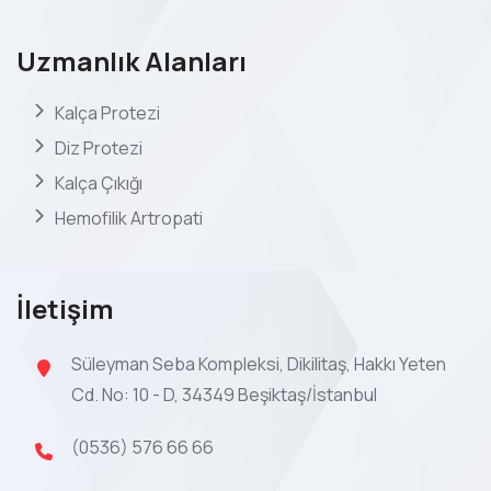
Uzmanlık Alanları
Kalça Protezi
Diz Protezi
Kalça Çıkığı
Hemofilik Artropati
İletişim
Süleyman Seba Kompleksi, Dikilitaş, Hakkı Yeten
Cd. No: 10 - D, 34349 Beşiktaş/İstanbul
(0536) 576 66 66