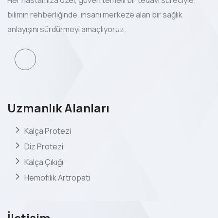
Her hastamıza özel, güven temelli bir tedavi süreciyle;
bilimin rehberliğinde, insanı merkeze alan bir sağlık
anlayışını sürdürmeyi amaçlıyoruz.
Uzmanlık Alanları
Kalça Protezi
Diz Protezi
Kalça Çıkığı
Hemofilik Artropati
İletişim