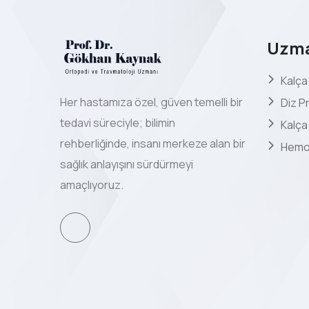
Uzma
Kalça
Her hastamıza özel, güven temelli bir
Diz P
tedavi süreciyle; bilimin
Kalça 
rehberliğinde, insanı merkeze alan bir
Hemof
sağlık anlayışını sürdürmeyi
amaçlıyoruz.