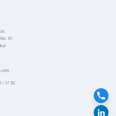
si,
 No: 10 -
bul
l.com
 – 17:30