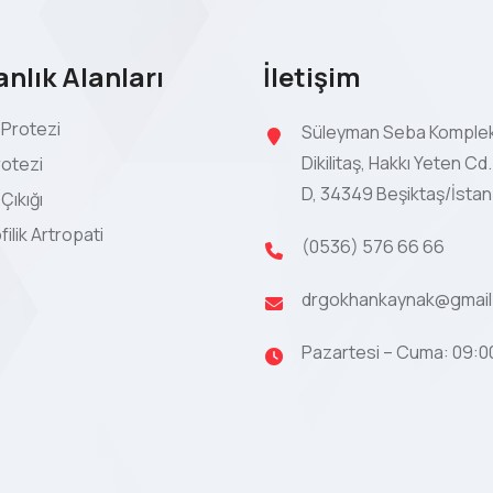
nlık Alanları
İletişim
 Protezi
Süleyman Seba Komplek
Dikilitaş, Hakkı Yeten Cd.
rotezi
D, 34349 Beşiktaş/İstan
Çıkığı
ilik Artropati
(0536) 576 66 66
drgokhankaynak@gmai
Pazartesi – Cuma: 09:00